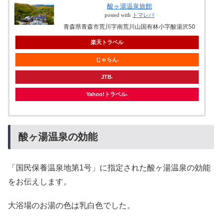
酸ヶ湯温泉旅館
posted with
トマレバ
青森県青森市荒川字南荒川山国有林小字酸湯沢50
楽天トラベル
じゃらん
JTB
Yahoo!トラベル
酸ヶ湯温泉の効能
「国民保養温泉地第1号」に指定された酸ヶ湯温泉の効能
をお伝えします。
大浴場のお湯の色は乳白色でした。