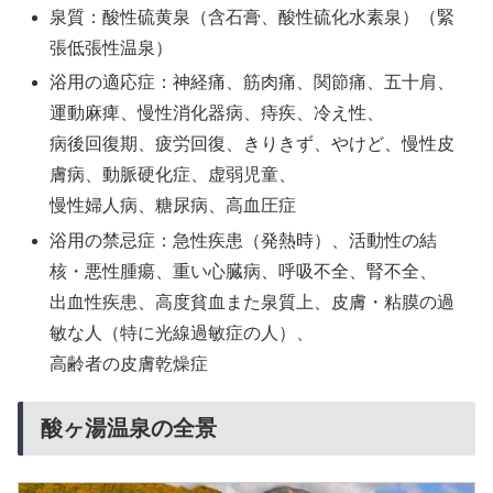
泉質：酸性硫黄泉（含石膏、酸性硫化水素泉）（緊
張低張性温泉）
浴用の適応症：神経痛、筋肉痛、関節痛、五十肩、
運動麻痺、慢性消化器病、痔疾、冷え性、
病後回復期、疲労回復、きりきず、やけど、慢性皮
膚病、動脈硬化症、虚弱児童、
慢性婦人病、糖尿病、高血圧症
浴用の禁忌症：急性疾患（発熱時）、活動性の結
核・悪性腫瘍、重い心臓病、呼吸不全、腎不全、
出血性疾患、高度貧血また泉質上、皮膚・粘膜の過
敏な人（特に光線過敏症の人）、
高齢者の皮膚乾燥症
酸ヶ湯温泉の全景