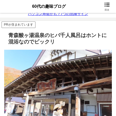
無料動画配信
富士通26年モデル
60代の趣味ブログ
目次
パソコン寿命かも？7つの危険サイン
PRが含まれています
青森酸ヶ湯温泉のヒバ千人風呂はホントに
混浴なのでビックリ