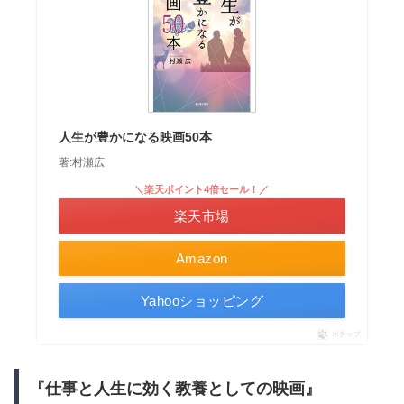
人生が豊かになる映画50本
著:村瀬広
＼楽天ポイント4倍セール！／
楽天市場
Amazon
Yahooショッピング
ポチップ
『仕事と人生に効く教養としての映画』