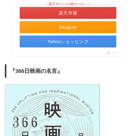
＼楽天ポイント4倍セール！／
楽天市場
Amazon
Yahooショッピング
ポチップ
『366日映画の名言』