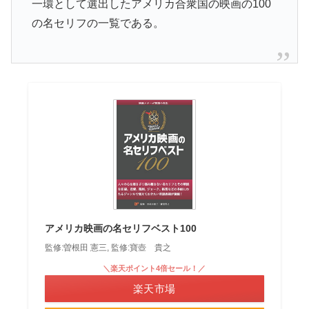
一環として選出したアメリカ合衆国の映画の100
の名セリフの一覧である。
アメリカ映画の名セリフベスト100
監修:曽根田 憲三, 監修:寶壺 貴之
＼楽天ポイント4倍セール！／
楽天市場