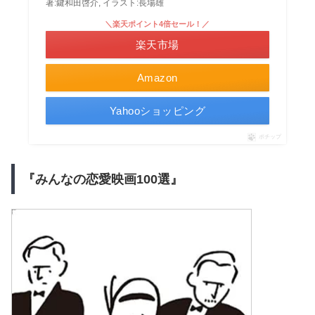
著:鍵和田啓介, イラスト:長場雄
＼楽天ポイント4倍セール！／
楽天市場
Amazon
Yahooショッピング
ポチップ
『みんなの恋愛映画100選』