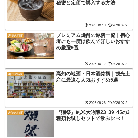
秘密と定価で購入する方法
2025.10.13
2026.07.21
プレミアム焼酎の銘柄一覧｜初心
趣味の時間
者にも一度は飲んでほしいおすす
め厳選9選
2025.10.12
2026.07.21
高知の地酒・日本酒銘柄｜観光土
趣味の時間
産に最適な人気おすすめ5選
2025.09.26
2026.07.21
『獺祭』純米大吟醸23･39･45の3
趣味の時間
種類お試しセットで飲み比べ！