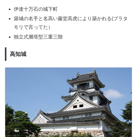
伊達十万石の城下町
築城の名手と名高い藤堂高虎により築かれる(ブラタ
モリで言ってた）
独立式層塔型三重三階
高知城