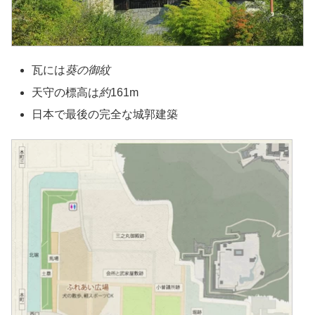
瓦には
葵の御紋
天守の標高は
約
161m
日本で最後の完全な城郭建築