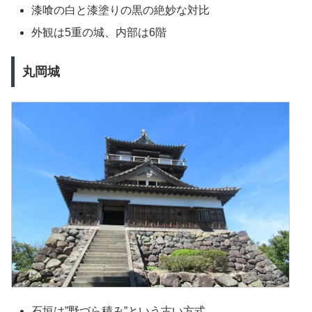
漆喰の白と漆塗りの黒の絶妙な対比
外観は5重の城、内部は6階
丸岡城
石垣は”野づら積み”という古い方式