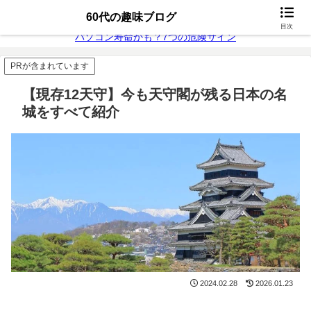
無料動画配信
富士通26年モデル
60代の趣味ブログ
目次
パソコン寿命かも？7つの危険サイン
PRが含まれています
【現存12天守】今も天守閣が残る日本の名
城をすべて紹介
2024.02.28
2026.01.23