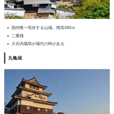
国内唯一現存する山城。標高480ｍ
二重櫓
大石内蔵助が城代の時がある
丸亀城