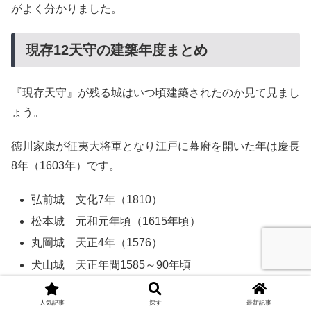
がよく分かりました。
現存12天守の建築年度まとめ
『現存天守』が残る城はいつ頃建築されたのか見て見まし
ょう。
徳川家康が征夷大将軍となり江戸に幕府を開いた年は慶長
8年（1603年）です。
弘前城 文化7年（1810）
松本城 元和元年頃（1615年頃）
丸岡城 天正4年（1576）
犬山城 天正年間1585～90年頃
彦根城 慶長11年（1606）
人気記事
探す
最新記事
姫路城 慶長14年（1609）