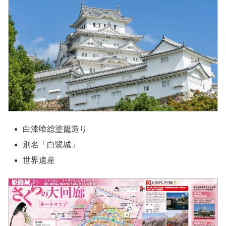
白漆喰総塗籠造り
別名「白鷺城」
世界遺産