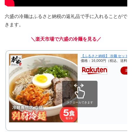
六盛の冷麺はふるさと納税の返礼品で手に入れることがで
きます。
＼楽天市場で六盛の冷麺を見る／
【ふるさと納税】 冷麺 セット 5
価格：16,000円（税込、送料無
楽
スクロールできます