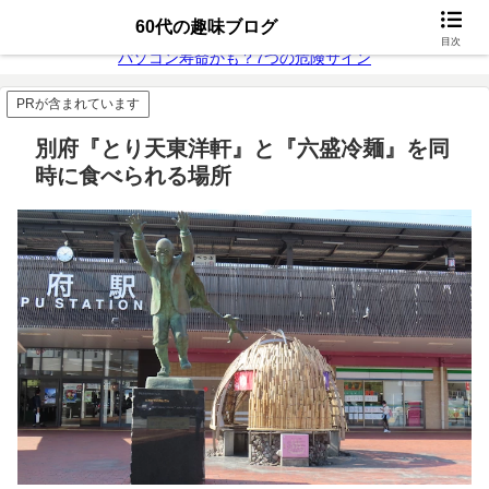
無料動画配信
富士通26年モデル
60代の趣味ブログ
目次
パソコン寿命かも？7つの危険サイン
PRが含まれています
別府『とり天東洋軒』と『六盛冷麺』を同
時に食べられる場所