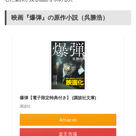
映画『爆弾』の原作小説（呉勝浩）
爆弾【電子限定特典付き】 (講談社文庫)
講談社
Amazon
楽天市場