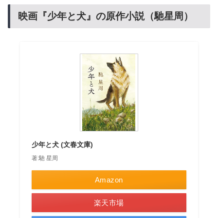
映画『少年と犬』の原作小説（馳星周）
少年と犬 (文春文庫)
著:馳 星周
Amazon
楽天市場