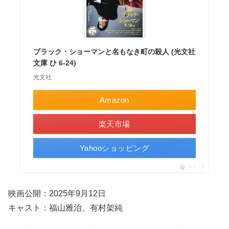
ブラック・ショーマンと名もなき町の殺人 (光文社
文庫 ひ 6-24)
光文社
Amazon
楽天市場
Yahooショッピング
ポチップ
映画公開：2025年9月12日
キャスト：福山雅治、有村架純