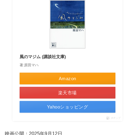
風のマジム (講談社文庫)
著:原田マハ
Amazon
楽天市場
Yahooショッピング
ポチップ
映画公開：2025年9月12日