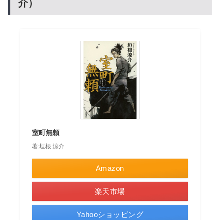
介）
室町無頼
著:垣根 涼介
Amazon
楽天市場
Yahooショッピング