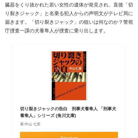
臓器をくり抜かれた若い女性の遺体が発見され、直後「切
り裂きジャック」と名乗る犯人からの声明文がテレビ局に
届きます。「切り裂きジャック」の狙いは何なのか？警視
庁捜査一課の犬養隼人が捜査に乗り出します。
切り裂きジャックの告白 刑事犬養隼人 「刑事犬
養隼人」シリーズ (角川文庫)
著:中山 七里
Amazon