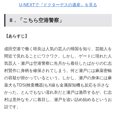
U-NEXTで『ドクターデスの遺産』を見る
8．「こちら空港警察」
【あらすじ】
成田空港で働く咲良は人気の芸人の帰国を知り、芸能人を
間近で見れることにワクワク。しかし、ゲートに現れた人
気芸人・瀬戸は空港警察に先月から着任したばかりの仁志
村賢作に身柄を確保されてしまう。何と瀬戸には麻薬密輸
の容疑が掛かっているという。しかし、瀬戸の身体には麻
薬犬もTDS(検査機器)もX線も金属探知機も反応を示さな
かった。とんでもない濡れ衣だと瀬戸は激昂するが、仁志
村は意外なモノに着目し、瀬戸を追い詰め始めるというお
話です。