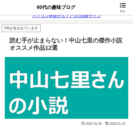
無料動画配信
富士通26年モデル
60代の趣味ブログ
目次
パソコン寿命かも？7つの危険サイン
PRが含まれています
読む手が止まらない！中山七里の傑作小説
オススメ作品12選
2024.10.18
2026.01.13