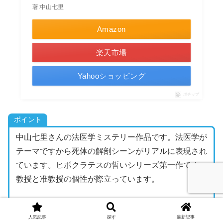
著:中山七里
Amazon
楽天市場
Yahooショッピング
ポチップ
ポイント
中山七里さんの法医学ミステリー作品です。法医学が
テーマですから死体の解剖シーンがリアルに表現され
ています。ヒポクラテスの誓いシリーズ第一作です。
教授と准教授の個性が際立っています。
↓この作品の口コミを見る↓
人気記事
探す
最新記事