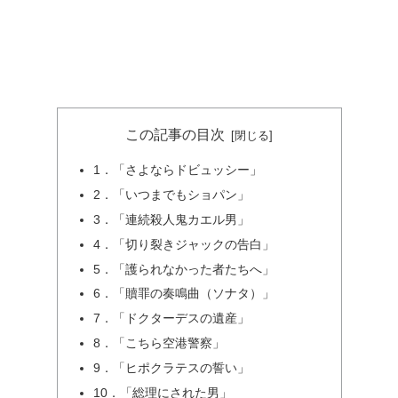
この記事の目次
1．「さよならドビュッシー」
2．「いつまでもショパン」
3．「連続殺人鬼カエル男」
4．「切り裂きジャックの告白」
5．「護られなかった者たちへ」
6．「贖罪の奏鳴曲（ソナタ）」
7．「ドクターデスの遺産」
8．「こちら空港警察」
9．「ヒポクラテスの誓い」
10．「総理にされた男」