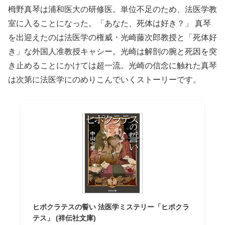
栂野真琴は浦和医大の研修医。単位不足のため、法医学教
室に入ることになった。「あなた、死体は好き？」 真琴
を出迎えたのは法医学の権威・光崎藤次郎教授と「死体好
き」な外国人准教授キャシー。光崎は解剖の腕と死因を突
き止めることにかけては超一流。光崎の信念に触れた真琴
は次第に法医学にのめりこんでいくストーリーです。
ヒポクラテスの誓い 法医学ミステリー「ヒポクラ
テス」 (祥伝社文庫)